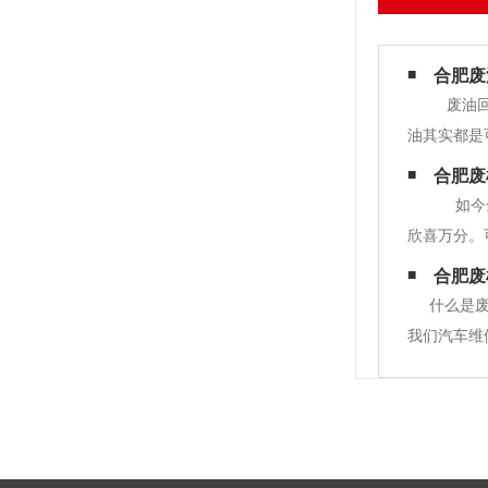
合肥废
废油回
油其实都是
加工、再生
合肥废
注意以下这
如今全
欣喜万分。
度浪费，对
合肥废
什么是
我们汽车维
将对身体、
物处置企业