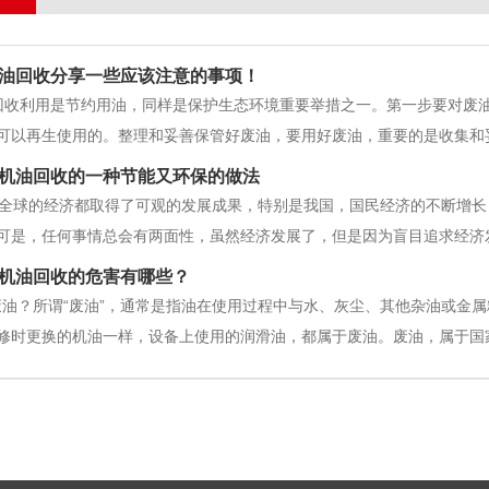
油回收分享一些应该注意的事项！
收利用是节约用油，同样是保护生态环境重要举措之一。第一步要对废油
可以再生使用的。整理和妥善保管好废油，要用好废油，重要的是收集和
有效利用的成效，如废油与润滑油脂或油混合，难以恢复原质量，不适合
机油回收的一种节能又环保的做法
几个方
球的经济都取得了可观的发展成果，特别是我国，国民经济的不断增长
可是，任何事情总会有两面性，虽然经济发展了，但是因为盲目追求经济
于自然环境的破坏和污染。 我们都知道，当然经济发展给我们的生活
机油回收的危害有哪些？
废油？所谓“废油”，通常是指油在使用过程中与水、灰尘、其他杂油或金
修时更换的机油一样，设备上使用的润滑油，都属于废油。废油，属于国
土壤、水质等造成严重危害！据悉，废油渗入地表后不能自然分解，其危
按规定统一收集、统一处理。