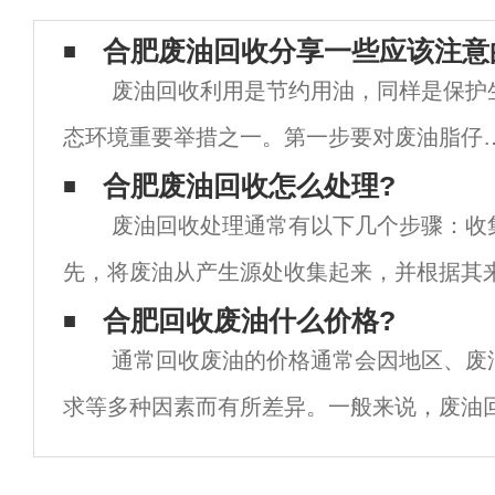
合肥废油回收分享一些应该注意
废油回收利用是节约用油，同样是保护
态环境重要举措之一。第一步要对废油脂仔
地收集分类，并且储存后再生，绝大部分的
合肥废油回收怎么处理?
废油回收处理通常有以下几个步骤：收
油其实都是可以再生使用的。整理和妥善保
先，将废油从产生源处收集起来，并根据其
好废油，要用好废
量进行分类。例如，工业设备产生的废油、
合肥回收废油什么价格?
通常回收废油的价格通常会因地区、废
的废油、餐厅产生的废油
求等多种因素而有所差异。一般来说，废油
斤几角到几元不等。废油的质量对回收价格