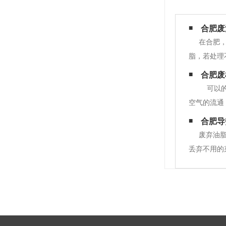
合肥废
在合肥
脂，若处理
收的重要性
合肥废
不可逆转的
可以的
空气的流通
合肥导
废弃油
丢弃不用的
行业。