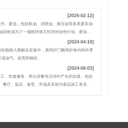
[2025-02-12]
攀升。废油，包括机油、润滑油、液压油等各类废弃油
油回收成为了一项既环保又经济的绿色行动。废油回
放，会严重污染土壤、水源和空气，对生态环境造成
[2024-04-10]
轮胎推入裂解反应釜中，密闭炉门断绝炉体内和外界
变成油气、炭黑和钢丝。
[2024-06-03]
加工、饮食服务、单位供餐等活动中产生的垃圾，包括
、餐厅、饭店、食堂、市场及其他与食品加工有关的