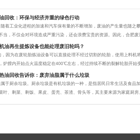
油回收：环保与经济并重的绿色行动
，随着工业化进程的加速和汽车保有量的不断增加，废油的产生量也随之
不当，不仅会对环境造成严重污染，还会浪费宝贵的资源。因此，合肥废
废油中含有大量的有害物质，如重金属、化学物质等，如果随意倾倒或排
机油再生提炼设备也能处理废旧轮吗？
损害。同时，废油也是一种可回收资
，因为在废轮胎炼油设备可以直接处理不经过切割的轮胎，使用上料机将
，炉膛内开始点火温度稳定在400℃左右，经过持续不断的裂解轮胎开始
热油回收告诉你：废弃油脂属于什么垃圾
脂属于厨余垃圾。厨余垃圾是有机垃圾的一种，是指居民日常生活及食品
菜叶、剩菜、剩饭、果皮、蛋壳、茶渣、骨头等，其主要来源为家庭厨房