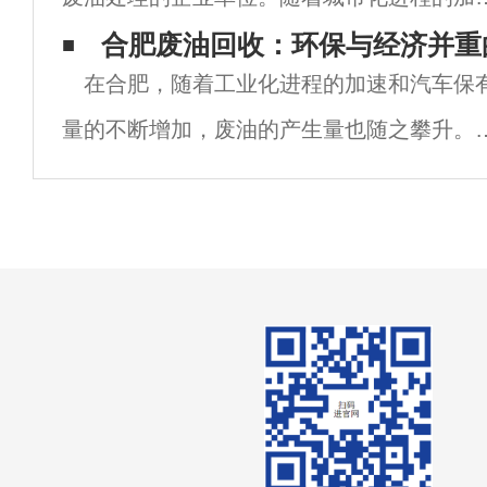
快、废油的产生量也是越来越大，如何处理
合肥废油回收：环保与经济并重
在合肥，随着工业化进程的加速和汽车保
些废弃物成为了亟待解决的环保问题。本文
量的不断增加，废油的产生量也随之攀升。
从多个方面分析合肥浦洁废油回收公司的优
油，包括机油、润滑油、液压油等各类废弃
和作
脂，若处理不当，不仅会对环境造成严重污
染，还会浪费宝贵的资源。因此，合肥废油
收成